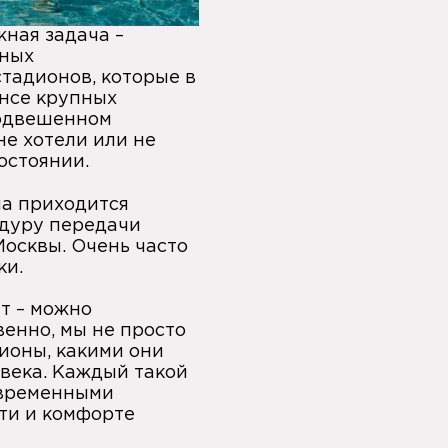
ная задача –
вных
тадионов, которые в
ансе крупных
подвешенном
не хотели или не
остоянии.
ла приходится
едуру передачи
Москвы. Очень часто
ки.
ет – можно
венно, мы не просто
ионы, какими они
 века. Каждый такой
овременными
ти и комфорте