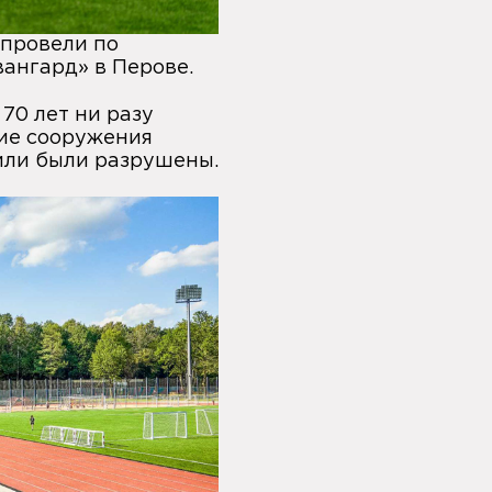
 провели по
вангард» в Перове
.
 70 лет ни разу
ие сооружения
или были разрушены.