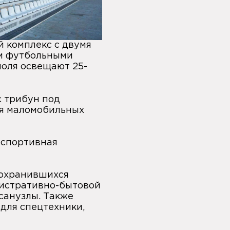
 комплекс с двумя
м футбольными
поля освещают 25-
с трибун под
ля маломобильных
 спортивная
сохранившихся
нистративно-бытовой
санузлы. Также
для спецтехники,