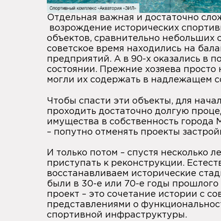
Отдельная важная и достаточно слож
возрождение исторических спорти
объектов,
сравнительно небольших с
советское время находились на бал
предприятий. А в 90-х оказались в 
состоянии. Прежние хозяева просто 
могли их содержать в надлежащем с
Чтобы спасти эти объекты, для нача
проходить достаточно долгую проц
имущества в собственность города 
– попутно отменять проекты застрой
И только потом – спустя несколько л
приступать к реконструкции. Естест
восстанавливаем исторические стад
были в 30-е или 70-е годы прошлого
проект – это сочетание истории с с
представлениями о функциональнос
спортивной инфраструктуры.