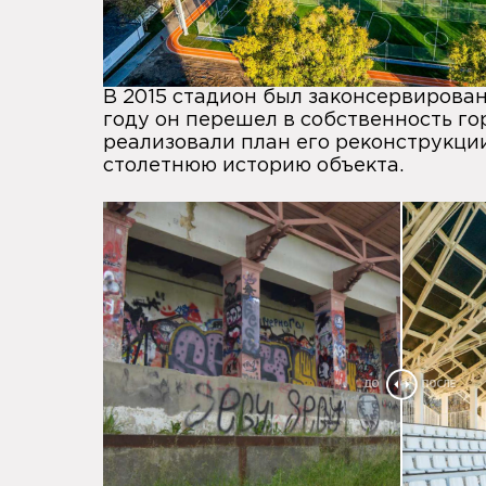
В 2015 стадион был законсервирован 
году он перешел в собственность го
реализовали план его реконструкци
столетнюю историю объекта.