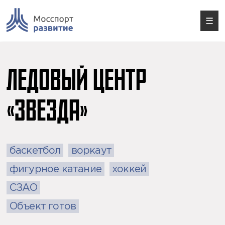
Skip
to
content
☰
ЛЕДОВЫЙ ЦЕНТР
«ЗВЕЗДА»
баскетбол
воркаут
фигурное катание
хоккей
СЗАО
Объект готов